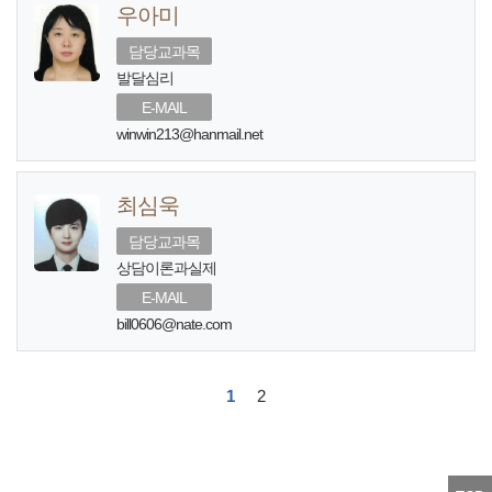
우아미
담당교과목
발달심리
E-MAIL
winwin213@hanmail.net
최심욱
담당교과목
상담이론과실제
E-MAIL
bill0606@nate.com
1
2