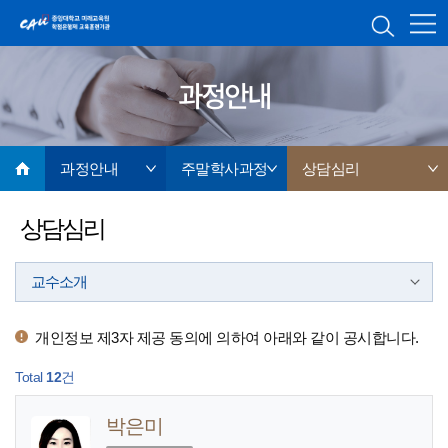
과정안내
과정안내
주말학사과정
상담심리
상담심리
교수소개
​개인정보 제3자 제공 동의에 의하여 아래와 같이 공시합니다.
Total
12
건
박은미