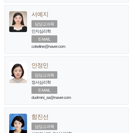
서예지
담당교과목
인지심리학
E-MAIL
cokeline@naver.com
안정민
담당교과목
정서심리학
E-MAIL
dudmini_sa@naver.com
함진선
담당교과목