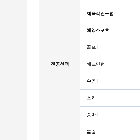
체육학연구법
해양스포츠
골프Ⅰ
전공선택
배드민턴
수영Ⅰ
스키
승마Ⅰ
볼링