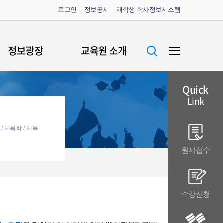
로그인
정보공시
재학생 학사정보시스템
정보광장
교육원 소개
공지사항
원장인사말
Quick
Link
증명서 안내
주요연혁
FAQ
교육이념
체육학
체육
생성형 AI 활용
조직구성
원서접수
가이드라인
학교생활안내
캠퍼스 안내
수강신청