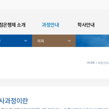
점은행제 소개
과정안내
학사안내
학
체육
점은행제 안내
경영학
학사규정
습자등록
심리학
학사일정
점인정신청
컴퓨터공학
연간모집일정
HOME
과정안내
위수여요건
체육학
자격증안내
의사항
사진학
군입영연기
안내
외국어로서의한국어학
장학안내
사과정이란