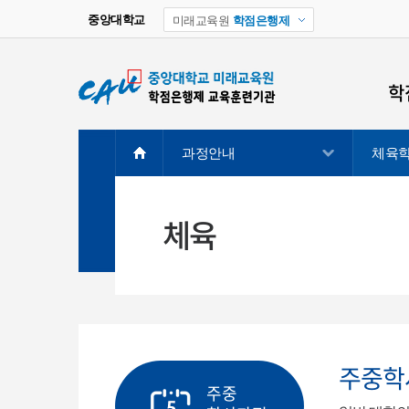
중앙대학교
미래교육원
학점은행제
학
과정안내
체육
학
학
학
체육
학
주
주중학
주중