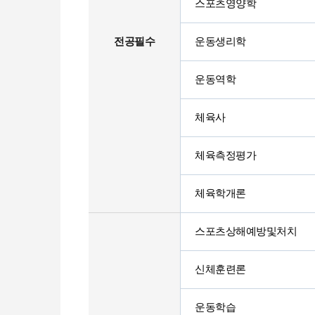
스포츠영양학
전공필수
운동생리학
운동역학
체육사
체육측정평가
체육학개론
스포츠상해예방및처치
신체훈련론
운동학습