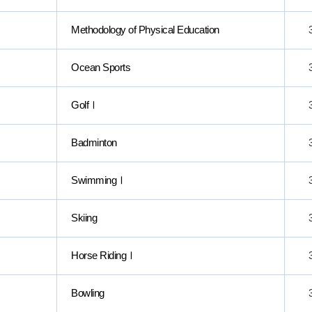
Methodology of Physical Education
Ocean Sports
GolfⅠ
Badminton
SwimmingⅠ
Skiing
Horse RidingⅠ
Bowling