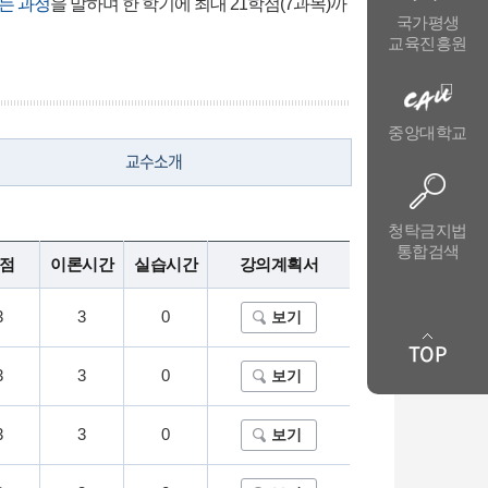
는 과정
을 말하며 한 학기에 최대 21학점(7과목)까
국가평생
교육진흥원
중앙대학교
교수소개
청탁금지법
통합검색
점
이론시간
실습시간
강의계획서
3
3
0
보기
TOP
3
3
0
보기
3
3
0
보기