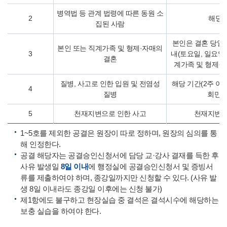
병역법 등 관계 법령에 따른 동원 소
2
해당 
집된 사람
본인은 결혼 당일을
본인 또는 직계가족 및 형제·자매의
3
내(토요일, 일요일,
결혼
계가족 및 형제·
질병, 사고로 인한 입원 및 전염성
해당 기간(2주 이내
4
질병
회만 
5
천재지변으로 인한 사고
천재지변 
1~5호를 제외한 공결은 원장이 따로 정하며, 원장의 심의를 통
해 인정한다.
공결 해당자는 공결승인신청서에 담당 교·강사 결재를 득한 후
사유 발생일
8일 이내
에 행정실에 공결승인신청서 및 증빙서
류를 제출하여야 하며, 종강일까지만 신청할 수 있다. (사유 발
생 8일 이내라도 종강일 이후에는 신청 불가)
제1항에도 불구하고 현장실습 중 결석은 결석시수에 해당하는
보충 실습을 하여야 한다.