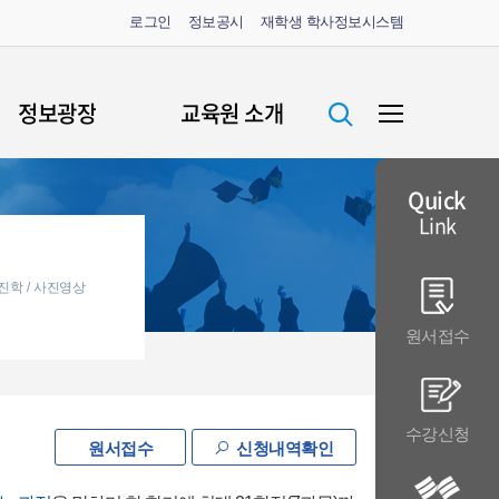
로그인
정보공시
재학생 학사정보시스템
정보광장
교육원 소개
공지사항
원장인사말
Quick
Link
증명서 안내
주요연혁
FAQ
교육이념
진학
사진영상
생성형 AI 활용
조직구성
원서접수
가이드라인
학교생활안내
캠퍼스 안내
수강신청
원서접수
신청내역확인