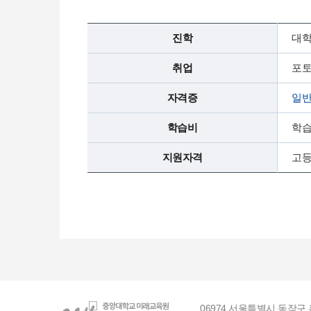
진학
대학
취업
포토
자격증
일반
학습비
학습
지원자격
고등
06974 서울특별시 동작구 