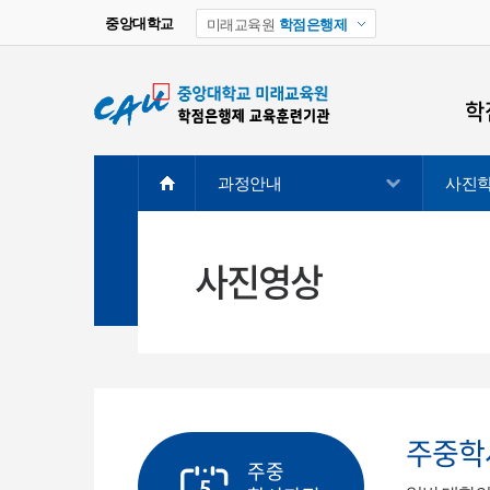
중앙대학교
미래교육원
학점은행제
학
과정안내
사진
학
학
학
사진영상
학
주
주중학
주중