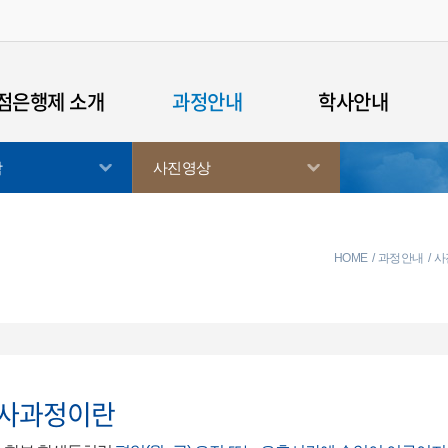
점은행제 소개
과정안내
학사안내
학
사진영상
점은행제 안내
경영학
학사규정
습자등록
심리학
학사일정
점인정신청
컴퓨터공학
연간모집일정
HOME
과정안내
사
위수여요건
체육학
자격증안내
의사항
사진학
군입영연기
안내
외국어로서의한국어학
장학안내
사과정이란