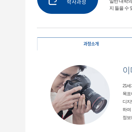
일반 대학의
학사과정
지 들을 수
과정소개
이
21
목표
디지
하여
정보